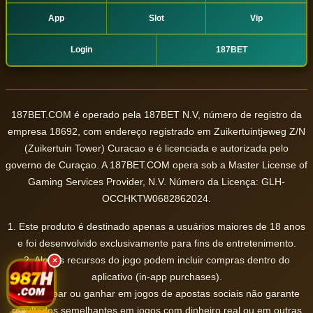
App
Slot
Vip
Login
187BET
187BET.COM é operado pela 187BET N.V, número de registro da
empresa 18692, com endereço registrado em Zuikertuintjeweg Z/N
(Zuikertuin Tower) Curacao e é licenciada e autorizada pelo
governo de Curaçao. A 187BET.COM opera sob a Master License of
Gaming Services Provider, N.V. Número da Licença: GLH-
OCCHKTW0682862024.
1. Este produto é destinado apenas a usuários maiores de 18 anos
e foi desenvolvido exclusivamente para fins de entretenimento.
2. Alguns recursos do jogo podem incluir compras dentro do
×
aplicativo (in-app purchases).
3. Participar ou ganhar em jogos de apostas sociais não garante
resultados semelhantes em jogos com dinheiro real ou em outras