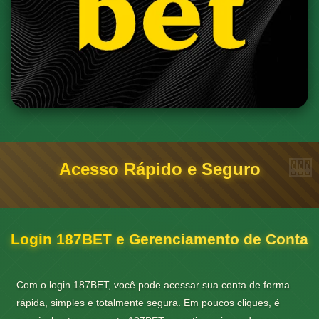
Acesso Rápido e Seguro
Login 187BET e Gerenciamento de Conta
Com o login 187BET, você pode acessar sua conta de forma
rápida, simples e totalmente segura. Em poucos cliques, é